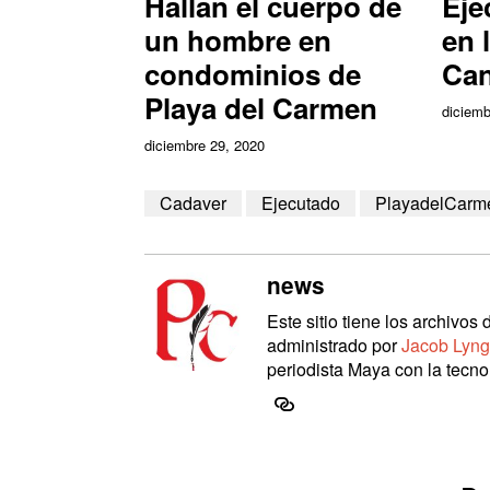
Hallan el cuerpo de
Eje
un hombre en
en 
condominios de
Ca
Playa del Carmen
diciemb
diciembre 29, 2020
Cadaver
Ejecutado
PlayadelCarm
news
Este sitio tiene los archivo
administrado por
Jacob Lyng
periodista Maya con la tecnol