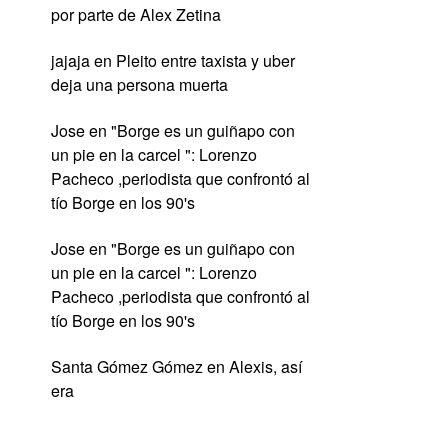
por parte de Alex Zetina
jajaja
en
Pleito entre taxista y uber
deja una persona muerta
Jose
en
"Borge es un guiñapo con
un pie en la carcel ": Lorenzo
Pacheco ,periodista que confrontó al
tío Borge en los 90's
Jose
en
"Borge es un guiñapo con
un pie en la carcel ": Lorenzo
Pacheco ,periodista que confrontó al
tío Borge en los 90's
Santa Gómez Gómez
en
Alexis, así
era