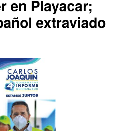
r en Playacar;
pañol extraviado