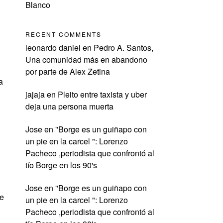
Blanco
RECENT COMMENTS
leonardo daniel
en
Pedro A. Santos,
Una comunidad más en abandono
por parte de Alex Zetina
a
jajaja
en
Pleito entre taxista y uber
deja una persona muerta
Jose
en
"Borge es un guiñapo con
un pie en la carcel ": Lorenzo
Pacheco ,periodista que confrontó al
tío Borge en los 90's
Jose
en
"Borge es un guiñapo con
te
un pie en la carcel ": Lorenzo
Pacheco ,periodista que confrontó al