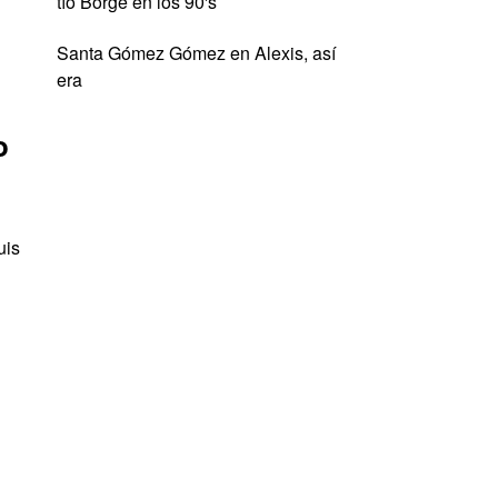
tío Borge en los 90's
Santa Gómez Gómez
en
Alexis, así
era
o
uis