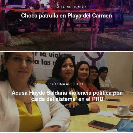
ARTÍCULO ANTERIOR
Choca patrulla en Playa del Carmen
PRÓXIMA ARTÍCULO
Acusa Haydé Saldaña violencia política por
‘caída del sistema’ en el PRD