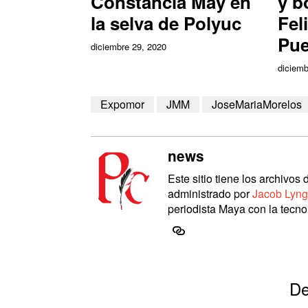
Constancia May en
y b
la selva de Polyuc
Fel
Pue
diciembre 29, 2020
diciemb
Expomor
JMM
JoseMariaMorelos
news
Este sitio tiene los archivo
administrado por
Jacob Lyng
periodista Maya con la tecnol
De