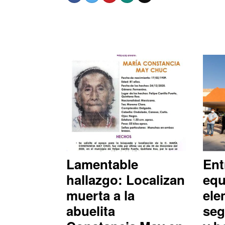
Lamentable
Ent
hallazgo: Localizan
equ
muerta a la
ele
abuelita
seg