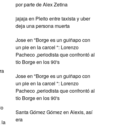
por parte de Alex Zetina
jajaja
en
Pleito entre taxista y uber
deja una persona muerta
Jose
en
"Borge es un guiñapo con
un pie en la carcel ": Lorenzo
Pacheco ,periodista que confrontó al
tío Borge en los 90's
ra
Jose
en
"Borge es un guiñapo con
un pie en la carcel ": Lorenzo
Pacheco ,periodista que confrontó al
tío Borge en los 90's
io
Santa Gómez Gómez
en
Alexis, así
era
 la