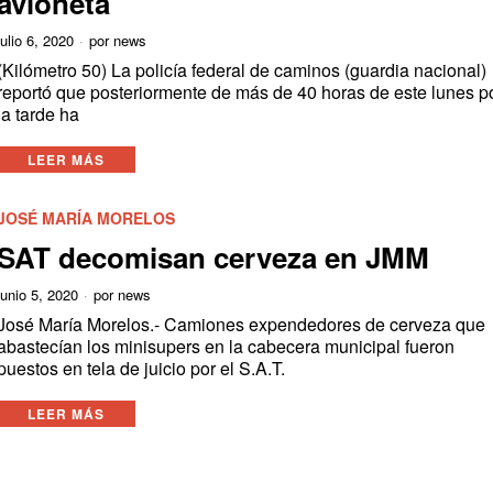
avioneta
julio 6, 2020
por
news
(Kilómetro 50) La policía federal de caminos (guardia nacional)
reportó que posteriormente de más de 40 horas de este lunes p
la tarde ha
LEER MÁS
JOSÉ MARÍA MORELOS
SAT decomisan cerveza en JMM
junio 5, 2020
por
news
José María Morelos.- Camiones expendedores de cerveza que
abastecían los minisupers en la cabecera municipal fueron
puestos en tela de juicio por el S.A.T.
LEER MÁS