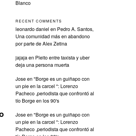
Blanco
RECENT COMMENTS
leonardo daniel
en
Pedro A. Santos,
Una comunidad más en abandono
por parte de Alex Zetina
jajaja
en
Pleito entre taxista y uber
deja una persona muerta
Jose
en
"Borge es un guiñapo con
un pie en la carcel ": Lorenzo
Pacheco ,periodista que confrontó al
tío Borge en los 90's
io
Jose
en
"Borge es un guiñapo con
un pie en la carcel ": Lorenzo
Pacheco ,periodista que confrontó al