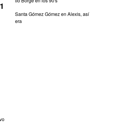
tío Borge en los 90's
21
Santa Gómez Gómez
en
Alexis, así
era
uvo