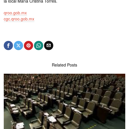
la local María Cristina Torres.
qroo.gob.mx
cgc.qroo.gob.mx
Related Posts