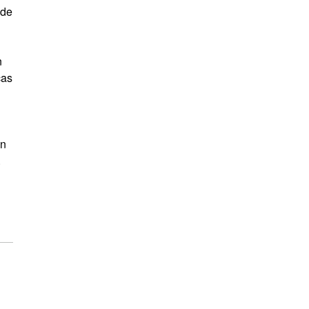
 de
n
cas
n
ón
.