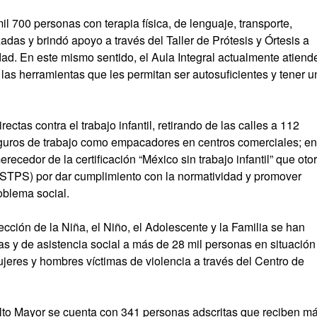
l 700 personas con terapia física, de lenguaje, transporte,
adas y brindó apoyo a través del Taller de Prótesis y Órtesis a
d. En este mismo sentido, el Aula Integral actualmente atiend
as herramientas que les permitan ser autosuficientes y tener u
ctas contra el trabajo infantil, retirando de las calles a 112
guros de trabajo como empacadores en centros comerciales; en
recedor de la certificación “México sin trabajo infantil” que oto
l (STPS) por dar cumplimiento con la normatividad y promover
oblema social.
cción de la Niña, el Niño, el Adolescente y la Familia se han
cas y de asistencia social a más de 28 mil personas en situación
jeres y hombres víctimas de violencia a través del Centro de
dulto Mayor se cuenta con 341 personas adscritas que reciben m