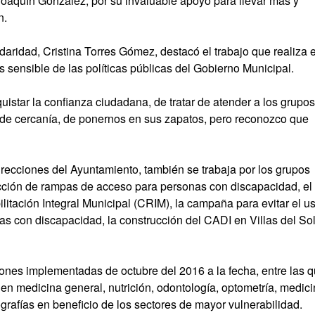
oaquín González, por su invaluable apoyo para llevar más y
n.
daridad, Cristina Torres Gómez, destacó el trabajo que realiza e
s sensible de las políticas públicas del Gobierno Municipal.
uistar la confianza ciudadana, de tratar de atender a los grupos
a de cercanía, de ponernos en sus zapatos, pero reconozco que
recciones del Ayuntamiento, también se trabaja por los grupos
cción de rampas de acceso para personas con discapacidad, el
itación Integral Municipal (CRIM), la campaña para evitar el u
s con discapacidad, la construcción del CADI en Villas del Sol
iones implementadas de octubre del 2016 a la fecha, entre las 
 en medicina general, nutrición, odontología, optometría, medic
rafías en beneficio de los sectores de mayor vulnerabilidad.