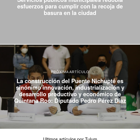
esfuerzos para cumplir con la recoja de
basura en la ciudad
PRÓXIMA ARTÍCULO
La construcción del Puente Nichupté es
sinónimo innovación, industrialización y
desarrollo productivo y económico de
Quintana Roo: Diputado Pedro Pérez Díaz
Ultimos artículos por Tulum