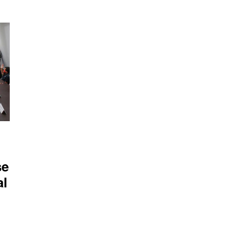
se
al