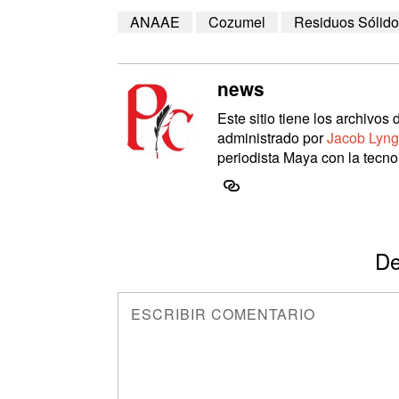
ANAAE
Cozumel
Residuos Sólid
news
Este sitio tiene los archivo
administrado por
Jacob Lyng
periodista Maya con la tecnol
De