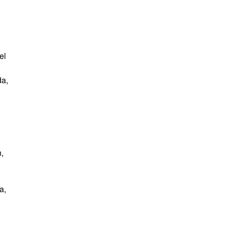
el
da,
,
a,
s