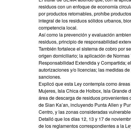
residuos con un enfoque de economía circula
por productos retornables, prohíbe producto
integral de los residuos sólidos urbanos, bi
competencia local.
Así como la prevención y evaluación ambiental
residuos, principio de responsabilidad extend
También fortalece el sistema de cobro por s
origen domiciliario; la aplicación de Norma
Responsabilidad Extendida y Compartida; e
autorizaciones y/o licencias; las medidas de 
sanciones.
Explicó que esta Ley contempla como áreas pr
Mujeres, Isla Chica de Holbox, Isla Grande d
área de descarga de residuos provenientes de
de Sian Ka’an, incluyendo Punta Allen y Pu
Centro, y las zonas consideradas vulnerables
Detalló que los días 12, 13 y 17 de noviembr
de los reglamentos correspondientes a la Ley