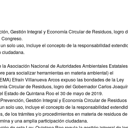
ión, Gestión Integral y Economía Circular de Residuos, logro d
l Congreso.
 un solo uso, incluye el concepto de la responsabilidad extendi
ón ciudadana.
 la Asociación Nacional de Autoridades Ambientales Estatales
re para socializar herramientas en materia ambiental) el
EMA) Efraín Villanueva Arcos expuso las bondades de la Ley
omía Circular de Residuos, logro del Gobernador Carlos Joaquín
el Estado de Quintana Roo el 30 de mayo de 2019.
a Prevención, Gestión Integral y Economía Circular de Residuos
 un solo uso, incluye el concepto de la responsabilidad extendid
os, de los trámites y/o procedimientos en materia de residuos de
mina y una amplia participación ciudadana.
ción de esta Ley, Quintana Roo regula la gestión integral de lo