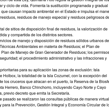
r y ciclo de vida. Fomenta la sustitución programada y gradual
s que causan impacto ambiental en el Estado e impulsa el mane
orresiduos, residuos de manejo especial y residuos peligrosos d
 de sitios de disposición final de residuos, la valorización de
ida y compartida de los distintos sectores.
ervicios de manejo y disposición de residuos sólidos urbanos de
s Técnicas Ambientales en materia de Residuos; el Plan de
l Plan de Manejo de Gran Generador de Residuos; los permisos
seguridad; el procedimiento administrativo y las infracciones y
ioritarias para su aplicación las zonas de exclusión: Isla
e Holbox, la totalidad de la Isla Cozumel, con la excepción del
 los cruceros que atracan en el puerto, la Reserva de la Biosf
nta Herrero, Banco Chinchorro, incluyendo Cayo Norte y Cayo
, previo decreto que emita la Secretaría.
e pasado se realizaron las consultas públicas de manera virtua
 para la Prevención, Gestión Integral y Economía Circular de l