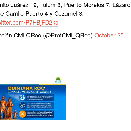
enito Juárez 19, Tulum 8, Puerto Morelos 7, Lázaro
e Carrillo Puerto 4 y Cozumel 3.
twitter.com/P7HBjFD2kc
cción Civil QRoo (@ProtCivil_QRoo)
October 25,