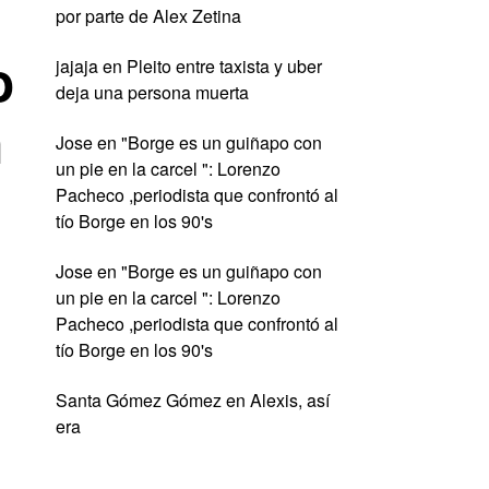
por parte de Alex Zetina
o
jajaja
en
Pleito entre taxista y uber
deja una persona muerta
n
Jose
en
"Borge es un guiñapo con
un pie en la carcel ": Lorenzo
Pacheco ,periodista que confrontó al
tío Borge en los 90's
Jose
en
"Borge es un guiñapo con
un pie en la carcel ": Lorenzo
Pacheco ,periodista que confrontó al
tío Borge en los 90's
Santa Gómez Gómez
en
Alexis, así
era