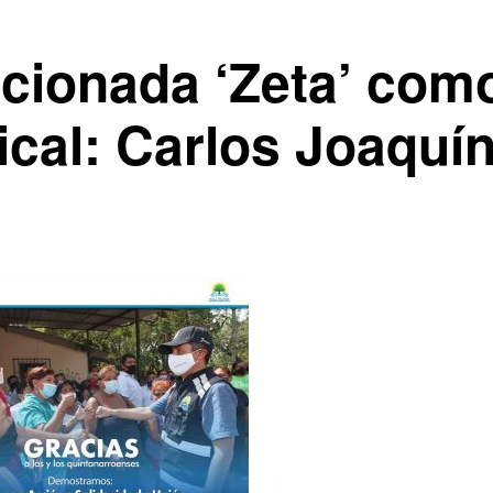
cionada ‘Zeta’ com
ical: Carlos Joaquí