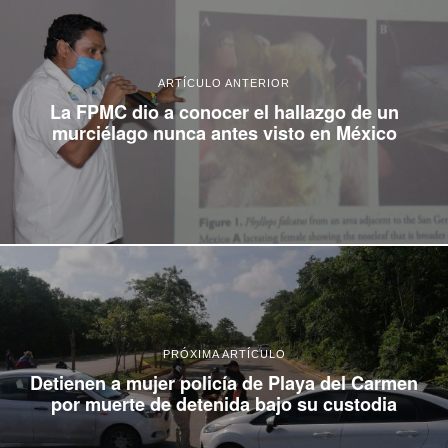
ARTÍCULO ANTERIOR
La FPMC dio a conocer el hallazgo de un
murciélago nunca antes visto en México
PRÓXIMA ARTÍCULO
Detienen a mujer policía de Playa del Carmen
por muerte de detenida bajo su custodia