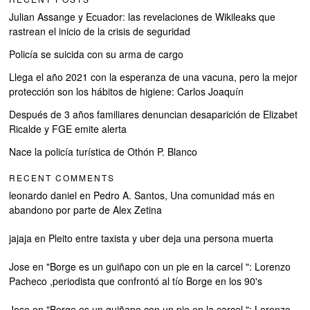
Julian Assange y Ecuador: las revelaciones de Wikileaks que
rastrean el inicio de la crisis de seguridad
Policía se suicida con su arma de cargo
Llega el año 2021 con la esperanza de una vacuna, pero la mejor
protección son los hábitos de higiene: Carlos Joaquín
Después de 3 años familiares denuncian desaparición de Elizabet
Ricalde y FGE emite alerta
Nace la policía turística de Othón P. Blanco
RECENT COMMENTS
leonardo daniel
en
Pedro A. Santos, Una comunidad más en
abandono por parte de Alex Zetina
jajaja
en
Pleito entre taxista y uber deja una persona muerta
Jose
en
"Borge es un guiñapo con un pie en la carcel ": Lorenzo
Pacheco ,periodista que confrontó al tío Borge en los 90's
Jose
en
"Borge es un guiñapo con un pie en la carcel ": Lorenzo