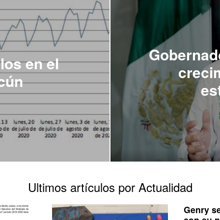
Gobernado
los en el
creci
cún
es
Ultimos artículos por Actualidad
Genry s
con su n