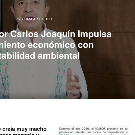
PRÓXIMA ARTÍCULO
r Carlos Joaquín impulsa
miento económico con
tabilidad ambiental
e creía muy macho
arco mensaje y