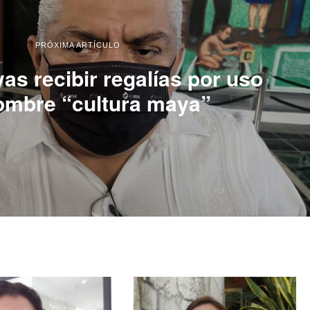
PRÓXIMA ARTÍCULO
s recibir regalías por uso
ombre “cultura maya”