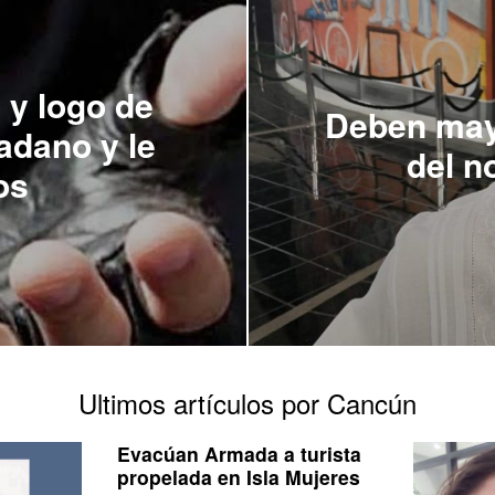
 y logo de
Deben maya
dadano y le
del n
os
Ultimos artículos por Cancún
Evacúan Armada a turista
propelada en Isla Mujeres