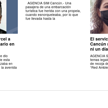
AGENCIA SIM Cancún.- Una
pasajera de una embarcación
turística fue herida con una propela,
cuando esnorqueleaba, por lo que
fue llevada hasta la
cel a
El servi
ario en
Cancún n
ni un día
e dio
AGENCIA SI
de esta
temas legal
azaba en
de recoja d
 la avenida
“Red Ambien