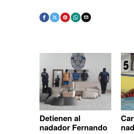
Detienen al
Car
nadador Fernando
nad