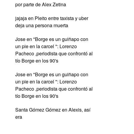
por parte de Alex Zetina
jajaja
en
Pleito entre taxista y uber
deja una persona muerta
Jose
en
"Borge es un guiñapo con
un pie en la carcel ": Lorenzo
Pacheco ,periodista que confrontó al
tío Borge en los 90's
Jose
en
"Borge es un guiñapo con
un pie en la carcel ": Lorenzo
Pacheco ,periodista que confrontó al
tío Borge en los 90's
Santa Gómez Gómez
en
Alexis, así
era