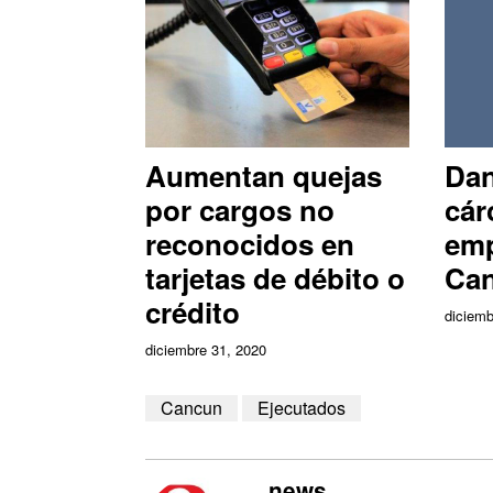
Aumentan quejas
Dan
por cargos no
cár
reconocidos en
emp
tarjetas de débito o
Ca
crédito
diciemb
diciembre 31, 2020
Cancun
Ejecutados
news