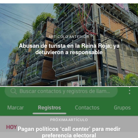
ARTÍCULO ANTERIOR
Abusan de turista en la Reina Roja; ya
detuvieron a responsable
PRÓXIMA ARTÍCULO
Pagan políticos ‘call center’ para medir
preferencia electoral