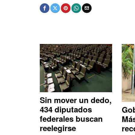
Sin mover un dedo,
434 diputados
Gob
federales buscan
Más
reelegirse
rec