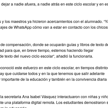
dejar a nadie afuera, a nadie atrás en este ciclo escolar y en e
as y los maestros ya hicieron acercamientos con el alumnado. “Y
nsajes de WhatsApp cómo van a estar en contacto con los chicos
 de compensación, donde se ocuparán guías y libros de texto d
dad para que, en breve tiempo, estemos haciendo llegar
de texto del nuevo ciclo escolar”, añadió la funcionaria.
onoció este esfuerzo en este ciclo escolar, en tiempos distinto
hay que cuidarse todos y en la que tenemos que salir adelante
 importante de la educación y también en la convivencia diaria
 la secretaria Ana Isabel Vásquez interactuaron con niñas y niñ
te una plataforma digital remota. Los estudiantes demostraron 