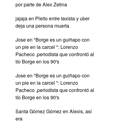
por parte de Alex Zetina
jajaja
en
Pleito entre taxista y uber
deja una persona muerta
Jose
en
"Borge es un guiñapo con
un pie en la carcel ": Lorenzo
Pacheco ,periodista que confrontó al
tío Borge en los 90's
Jose
en
"Borge es un guiñapo con
un pie en la carcel ": Lorenzo
Pacheco ,periodista que confrontó al
tío Borge en los 90's
Santa Gómez Gómez
en
Alexis, así
era