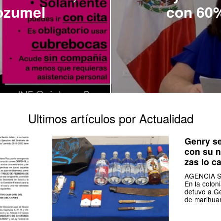
ozumel
con 60%
Ultimos artículos por Actualidad
Genry s
con su n
zas lo ca
AGENCIA SI
En la colonia
detuvo a Ge
de marihua