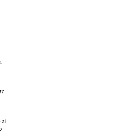
a
87
 al
o