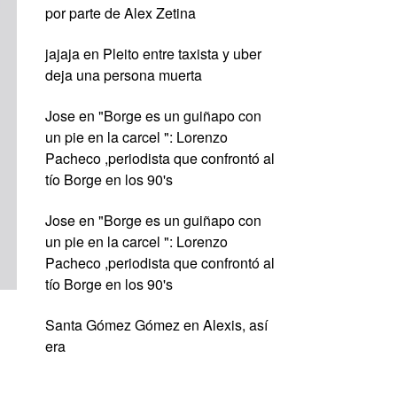
por parte de Alex Zetina
jajaja
en
Pleito entre taxista y uber
deja una persona muerta
Jose
en
"Borge es un guiñapo con
un pie en la carcel ": Lorenzo
Pacheco ,periodista que confrontó al
tío Borge en los 90's
Jose
en
"Borge es un guiñapo con
un pie en la carcel ": Lorenzo
Pacheco ,periodista que confrontó al
tío Borge en los 90's
Santa Gómez Gómez
en
Alexis, así
era