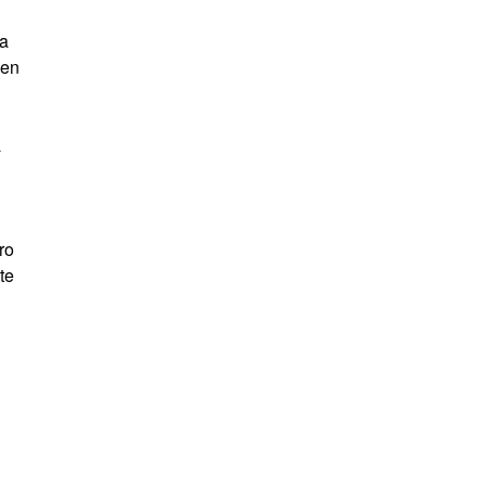
la
ien
a
ro
te