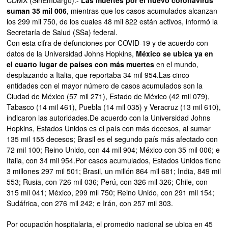
CDMX (SinEmbargo).-
Las muertes por el nuevo coronavirus
suman 35 mil 006
, mientras que los casos acumulados alcanzan
los 299 mil 750, de los cuales 48 mil 822 están activos, informó la
Secretaría de Salud (SSa) federal.
Con esta cifra de defunciones por COVID-19 y de acuerdo con
datos de la Universidad Johns Hopkins,
México se ubica ya en
el cuarto lugar de países con más muertes
en el mundo,
desplazando a Italia, que reportaba 34 mil 954.Las cinco
entidades con el mayor número de casos acumulados son la
Ciudad de México (57 mil 271), Estado de México (42 mil 079),
Tabasco (14 mil 461), Puebla (14 mil 035) y Veracruz (13 mil 610),
indicaron las autoridades.De acuerdo con la Universidad Johns
Hopkins, Estados Unidos es el país con más decesos, al sumar
135 mil 155 decesos; Brasil es el segundo país más afectado con
72 mil 100; Reino Unido, con 44 mil 904; México con 35 mil 006; e
Italia, con 34 mil 954.Por casos acumulados, Estados Unidos tiene
3 millones 297 mil 501; Brasil, un millón 864 mil 681; India, 849 mil
553; Rusia, con 726 mil 036; Perú, con 326 mil 326; Chile, con
315 mil 041; México, 299 mil 750; Reino Unido, con 291 mil 154;
Sudáfrica, con 276 mil 242; e Irán, con 257 mil 303.
Por ocupación hospitalaria, el promedio nacional se ubica en 45