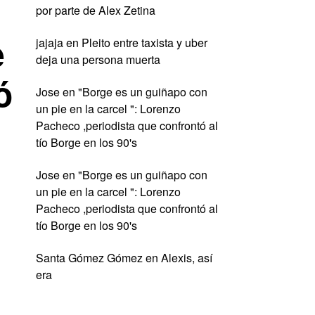
por parte de Alex Zetina
e
jajaja
en
Pleito entre taxista y uber
deja una persona muerta
ó
Jose
en
"Borge es un guiñapo con
un pie en la carcel ": Lorenzo
Pacheco ,periodista que confrontó al
tío Borge en los 90's
Jose
en
"Borge es un guiñapo con
un pie en la carcel ": Lorenzo
Pacheco ,periodista que confrontó al
tío Borge en los 90's
Santa Gómez Gómez
en
Alexis, así
era