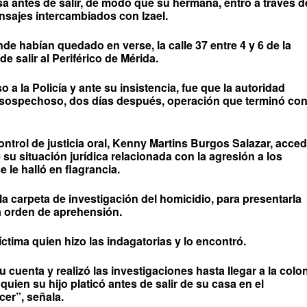
sa antes de salir, de modo que su hermana, entró a través d
sajes intercambiados con Izael.
nde habían quedado en verse, la calle 37 entre 4 y 6 de la
e salir al Periférico de Mérida.
 a la Policía y ante su insistencia, fue que la autoridad
al sospechoso, dos días después, operación que terminó con
ntrol de justicia oral, Kenny Martins Burgos Salazar, acced
e su situación jurídica relacionada con la agresión a los
 le halló en flagrancia.
 la carpeta de investigación del homicidio, para presentarla
na orden de aprehensión.
íctima quien hizo las indagatorias y lo encontró.
 cuenta y realizó las investigaciones hasta llegar a la colo
uien su hijo platicó antes de salir de su casa en el
er”, señala.