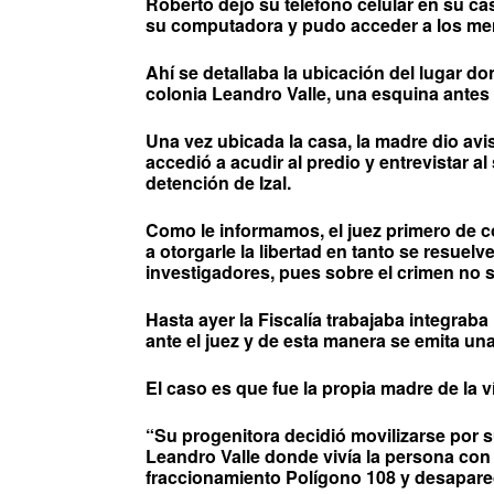
Roberto dejó su teléfono celular en su ca
su computadora y pudo acceder a los men
Ahí se detallaba la ubicación del lugar do
colonia Leandro Valle, una esquina antes d
Una vez ubicada la casa, la madre dio aviso
accedió a acudir al predio y entrevistar 
detención de Izal.
Como le informamos, el juez primero de co
a otorgarle la libertad en tanto se resuelv
investigadores, pues sobre el crimen no se
Hasta ayer la Fiscalía trabajaba integraba
ante el juez y de esta manera se emita u
El caso es que fue la propia madre de la v
“Su progenitora decidió movilizarse por su
Leandro Valle donde vivía la persona con q
fraccionamiento Polígono 108 y desaparec