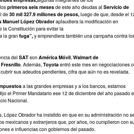
 los
primeros seis
meses
de este año deudas al
Servicio de
al de
30 mil 327.9 millones de pesos,
luego de que, desde el 1
s Manuel López Obrador
aplaudiera la modificación en
 la Constitución para evitar la
a la gran
fuga”,
y emprendiera también una campaña contra lo
encia del
SAT
son
América Móvil
,
Walmart de
Fresnillo
. Además,
Toyota
entró este mes en negociaciones 
a cubrir sus adeudos pendientes, cifra que aún no es revelada.
impuestos
a las grandes empresas y a los bancos, estamos
ijo el Primer Mandatario ese 12 de diciembre del año pasado 
cio Nacional.
s, López Obrador ha insistido en que en su administración no s
s mexicanos y extranjeros que, por años, no cumplieron con s
ones e influencias con gobiernos del pasado.