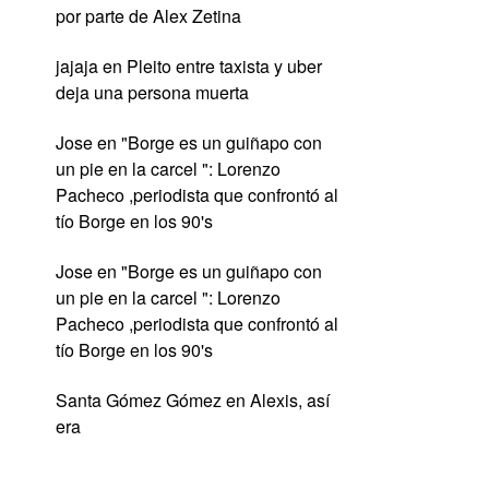
por parte de Alex Zetina
jajaja
en
Pleito entre taxista y uber
deja una persona muerta
Jose
en
"Borge es un guiñapo con
un pie en la carcel ": Lorenzo
Pacheco ,periodista que confrontó al
tío Borge en los 90's
Jose
en
"Borge es un guiñapo con
un pie en la carcel ": Lorenzo
Pacheco ,periodista que confrontó al
tío Borge en los 90's
Santa Gómez Gómez
en
Alexis, así
era