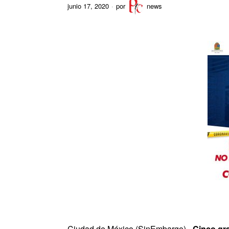
junio 17, 2020
por
news
Ciudad de México (SinEmbargo).-
Cinco gr