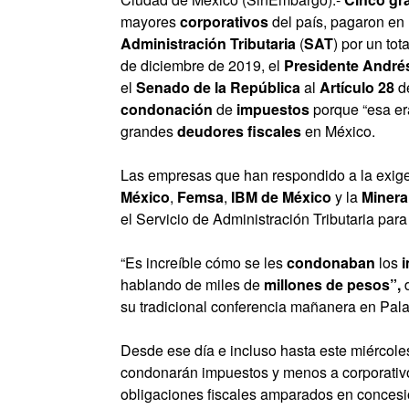
mayores
corporativos
del país, pagaron en
Administración Tributaria
(
SAT
) por un tot
de diciembre de 2019, el
Presidente André
el
Senado de la República
al
Artículo 28
de
condonación
de
impuestos
porque “esa er
grandes
deudores fiscales
en México.
Las empresas que han respondido a la exig
México
,
Femsa
,
IBM de México
y la
Minera 
el Servicio de Administración Tributaria par
“Es increíble cómo se les
condonaban
los
hablando de miles de
millones de pesos”,
d
su tradicional conferencia mañanera en Pala
Desde ese día e incluso hasta este miércole
condonarán impuestos y menos a corporativo
obligaciones fiscales amparados en concesi