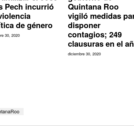
s Pech incurrió
Quintana Roo
violencia
vigiló medidas pa
ítica de género
disponer
contagios; 249
re 30, 2020
clausuras en el a
diciembre 30, 2020
ntanaRoo