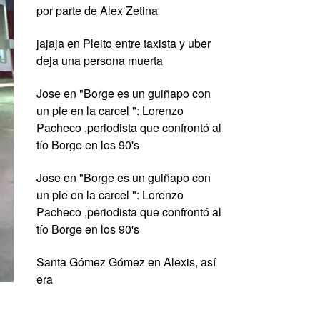
por parte de Alex Zetina
jajaja
en
Pleito entre taxista y uber
deja una persona muerta
Jose
en
"Borge es un guiñapo con
un pie en la carcel ": Lorenzo
Pacheco ,periodista que confrontó al
tío Borge en los 90's
Jose
en
"Borge es un guiñapo con
un pie en la carcel ": Lorenzo
Pacheco ,periodista que confrontó al
tío Borge en los 90's
Santa Gómez Gómez
en
Alexis, así
era