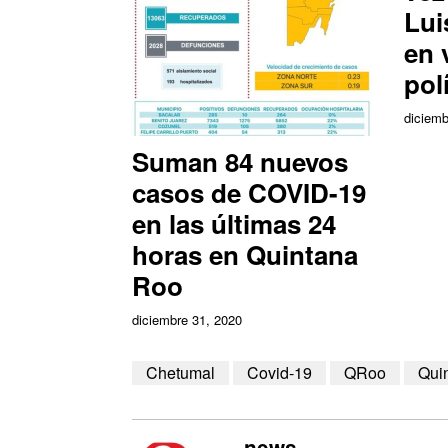
Lui
en 
pol
diciemb
Suman 84 nuevos
casos de COVID-19
en las últimas 24
horas en Quintana
Roo
diciembre 31, 2020
Chetumal
Covid-19
QRoo
Qui
news