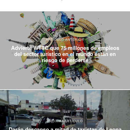
ARTÍCULO ANTERIOR
Advierte WTTC que 75 millones de empleos
del sector turístico en el mundo están en
riesgo de perderse
PRÓXIMA ARTÍCULO
Darán descanso a mitad de taxistas de Leona