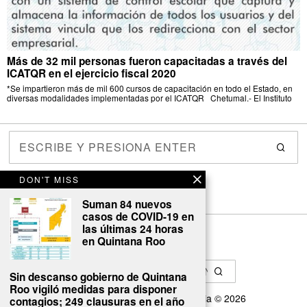
Más de 32 mil personas fueron capacitadas a través del
ICATQR en el ejercicio fiscal 2020
*Se impartieron más de mil 600 cursos de capacitación en todo el Estado, en
diversas modalidades implementadas por el ICATQR Chetumal.- El Instituto
DON'T MISS
Suman 84 nuevos
casos de COVID-19 en
las últimas 24 horas
en Quintana Roo
Sin descanso gobierno de Quintana
Roo vigiló medidas para disponer
Diseñado por
Cyber GRC Australia
©
2026
contagios; 249 clausuras en el año