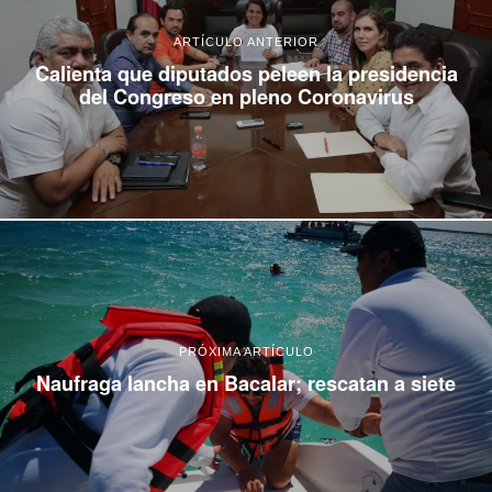
ARTÍCULO ANTERIOR
Calienta que diputados peleen la presidencia
del Congreso en pleno Coronavirus
PRÓXIMA ARTÍCULO
Naufraga lancha en Bacalar; rescatan a siete