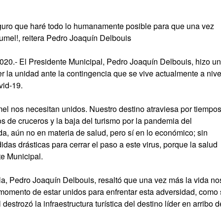
guro que haré todo lo humanamente posible para que una vez
umel!, reitera Pedro Joaquín Delbouis
20.- El Presidente Municipal, Pedro Joaquín Delbouis, hizo un
r la unidad ante la contingencia que se vive actualmente a nive
vid-19.
 nos necesitan unidos. Nuestro destino atraviesa por tiempo
bos de cruceros y la baja del turismo por la pandemia del
a, aún no en materia de salud, pero sí en lo económico; sin
as drásticas para cerrar el paso a este virus, porque la salud
te Municipal.
sla, Pedro Joaquín Delbouis, resaltó que una vez más la vida no
 momento de estar unidos para enfrentar esta adversidad, como
destrozó la infraestructura turística del destino líder en arribo d