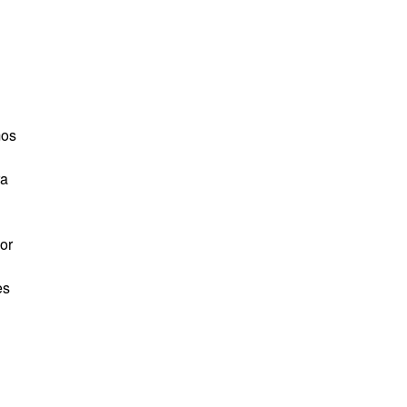
mos
ra
or
es