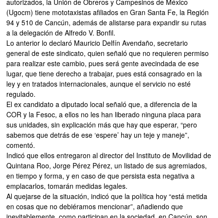
autorizados, la Unión de Obreros y Campesinos de México
(Ugocm) tiene mototaxistas afiliados en Gran Santa Fe, la Región
94 y 510 de Cancún, además de alistarse para expandir su rutas
a la delegación de Alfredo V. Bonfil.
Lo anterior lo declaró Mauricio Delfín Avendaño, secretario
general de este sindicato, quien señaló que no requieren permiso
para realizar este cambio, pues será gente avecindada de ese
lugar, que tiene derecho a trabajar, pues está consagrado en la
ley y en tratados internacionales, aunque el servicio no esté
regulado.
El ex candidato a diputado local señaló que, a diferencia de la
COR y la Fesoc, a ellos no les han liberado ninguna placa para
sus unidades, sin explicación más que hay que esperar, “pero
sabemos que detrás de ese ‘espere’ hay un teje y maneje”,
comentó.
Indicó que ellos entregaron al director del Instituto de Movilidad de
Quintana Roo, Jorge Pérez Pérez, un listado de sus agremiados,
en tiempo y forma, y en caso de que persista esta negativa a
emplacarlos, tomarán medidas legales.
Al quejarse de la situación, indicó que la política hoy “está metida
en cosas que no debiéramos mencionar”, añadiendo que
inevitablemente, como participan en la sociedad, en Cancún, son