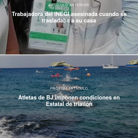
ARTÍCULO ANTERIOR
Trabajadora del INEGI asesinada cuando se
trasladaba a su casa
PRÓXIMA ARTÍCULO
Atletas de BJ imponen condiciones en
Estatal de triatlón