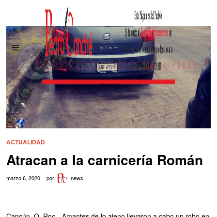
ACTUALIDAD
Atracan a la carnicería Román
marzo 6, 2020
por
news
Cancún, Q. Roo.- Amantes de lo ajeno llevaron a cabo un robo en