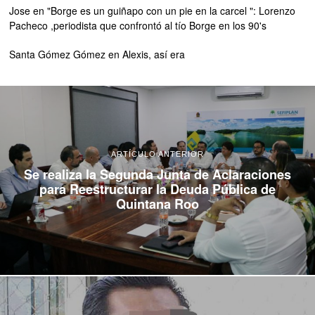
Jose
en
"Borge es un guiñapo con un pie en la carcel ": Lorenzo
Pacheco ,periodista que confrontó al tío Borge en los 90's
Santa Gómez Gómez
en
Alexis, así era
ARTÍCULO ANTERIOR
Se realiza la Segunda Junta de Aclaraciones
para Reestructurar la Deuda Pública de
Quintana Roo