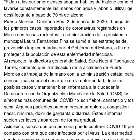
*Piden a los portomorelenses adoptar hábitos de higiene como el
lavarse constantemente las manos con agua y jabón o utilizar gel
desinfectante a base de 70 % de alcohol
Puerto Morelos, Quintana Roo, 2 de marzo de 2020.- Luego de
los primeros casos importados de coronavirus registrados en
México en fechas recientes, la administración de la presidenta
municipal Laura Fernández Piña se sumó a las estrategias de
prevención implementadas por el Gobierno del Estado, a fin de
proteger a la población de esta enfermedad infecciosa.
Al respecto, la directora general de Salud, Sara Noemí Rodríguez
Torres, comentó que la indicación de la alcaldesa de Puerto
Morelos es trabajar de la mano con la administración estatal para
conocer más sobre el desarrollo de la enfermedad, detectar
posibles casos y mantener bien informada a la ciudadanía.
De acuerdo con la Organización Mundial de la Salud (OMS) los
síntomas más comunes del COVID-19 son fiebre, cansancio y tos
seca. Algunos pacientes pueden presentar dolores, congestión
nasal, rinorrea, dolor de garganta o diarrea. Estos síntomas
suelen ser leves y aparecen de forma gradual.
Asimismo, señala que una persona puede contraer COVID-19 por
contacto con otra que esté infectada por el virus. La enfermedad
puede propagarse de persona a persona a través de las gotículas