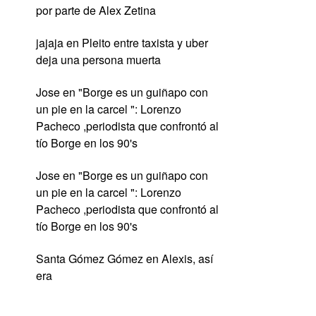
por parte de Alex Zetina
jajaja
en
Pleito entre taxista y uber
deja una persona muerta
Jose
en
"Borge es un guiñapo con
un pie en la carcel ": Lorenzo
Pacheco ,periodista que confrontó al
tío Borge en los 90's
Jose
en
"Borge es un guiñapo con
un pie en la carcel ": Lorenzo
Pacheco ,periodista que confrontó al
tío Borge en los 90's
Santa Gómez Gómez
en
Alexis, así
era