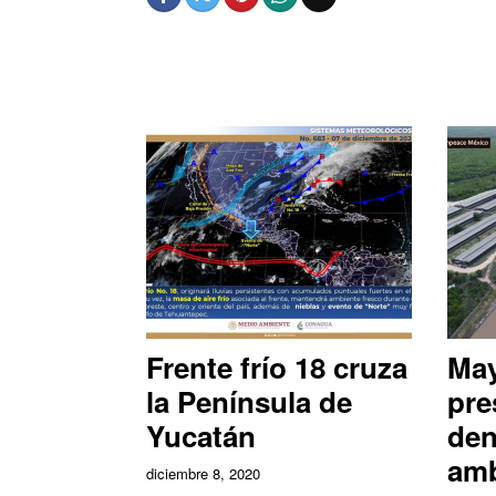
Frente frío 18 cruza
May
la Península de
pre
Yucatán
den
amb
diciembre 8, 2020