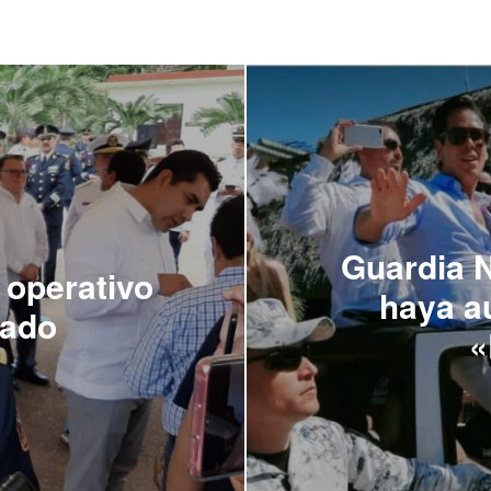
Guardia N
 operativo
haya a
nado
«