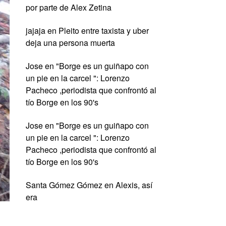
por parte de Alex Zetina
jajaja
en
Pleito entre taxista y uber
deja una persona muerta
Jose
en
"Borge es un guiñapo con
un pie en la carcel ": Lorenzo
Pacheco ,periodista que confrontó al
tío Borge en los 90's
Jose
en
"Borge es un guiñapo con
un pie en la carcel ": Lorenzo
Pacheco ,periodista que confrontó al
tío Borge en los 90's
Santa Gómez Gómez
en
Alexis, así
era