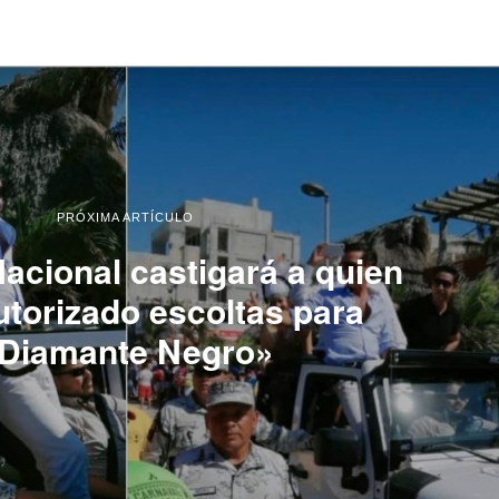
PRÓXIMA ARTÍCULO
acional castigará a quien
utorizado escoltas para
Diamante Negro»