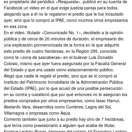
ex propietario del periódico «Respuesta», publicó en su cuenta de
Facebook un video en el que exige justicia pareja para todos,
alegando que a él no le regalaron el predio que le fue incautado
ayer, sino que lo compró al IPAE, como muchos otros empresarios
en esa zona.
En el video, titulado «Comunicado No. 1», decidado a la opinión
pública y de cerca de 20 minutos de duración, el empresario dio
una explicación pormenorizada de la forma en la que adquirió
este predio de cuatro hectáreas, en la Región 295, conocida
como la «zona de sascaberas» en el bulevar Luis Donaldo
Colosio, mismo que ayer fuera asegurado por la Fiscalía General
del Estado y que era usado como estacionamiento público.
Alegó que nadie le regaló el predio, sino que se lo compró al
Instituto del Patrimonio Inmobiliario de la Administración Pública
del Estado (IPAE), por lo que acusó de una posible persecución
en su contra y cuestionó que por qué entonces no le aseguran los
predios comprados por otros empresarios, como Issac Hamui,
Abelardo Vara, desarrollos como Cumbres, Lagos del Sol,
Villamagna o empresas como Aqua.
Comentó también que junto a su predio hay otro de 7 hectáreas,
que tenía como posesionario a alguien que acaba de titular,
Enrique Lechón Rosas, hermano del notario 10 Francisco Lechón