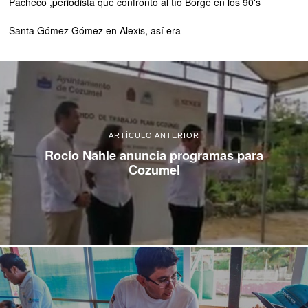
Pacheco ,periodista que confrontó al tío Borge en los 90's
Santa Gómez Gómez
en
Alexis, así era
ARTÍCULO ANTERIOR
Rocío Nahle anuncia programas para
Cozumel