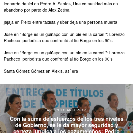
leonardo daniel
en
Pedro A. Santos, Una comunidad más en
abandono por parte de Alex Zetina
jajaja
en
Pleito entre taxista y uber deja una persona muerta
Jose
en
"Borge es un guiñapo con un pie en la carcel ": Lorenzo
Pacheco ,periodista que confrontó al tío Borge en los 90's
Jose
en
"Borge es un guiñapo con un pie en la carcel ": Lorenzo
Pacheco ,periodista que confrontó al tío Borge en los 90's
Santa Gómez Gómez
en
Alexis, así era
ARTÍCULO ANTERIOR
Con la suma de esfuerzos de los tres niveles
de Gobierno, se le da mayor seguridad y
certeza jurídica a los cozumeleños: Pedro