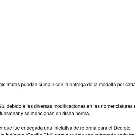
gislaturas puedan cumplir con la entrega de la medalla por cad
296, debido a las diversas modificaciones en las nomenclaturas 
funcionar y se mencionan en dicha norma.
r que fue entregada una iniciativa de reforma para el Decreto
rito Indígena “Cecilio Chi”, para que ésta sea entregada cada tre