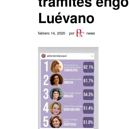
trámites engo
Luévano
febrero 14, 2020
por
news