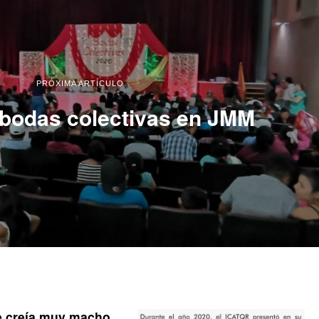
PRÓXIMA ARTÍCULO
 bodas colectivas en JMM
e creía muy macho