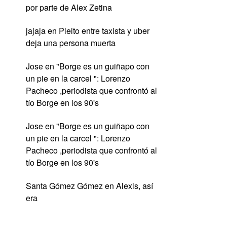
por parte de Alex Zetina
jajaja
en
Pleito entre taxista y uber
deja una persona muerta
Jose
en
"Borge es un guiñapo con
un pie en la carcel ": Lorenzo
Pacheco ,periodista que confrontó al
tío Borge en los 90's
Jose
en
"Borge es un guiñapo con
un pie en la carcel ": Lorenzo
Pacheco ,periodista que confrontó al
tío Borge en los 90's
Santa Gómez Gómez
en
Alexis, así
era