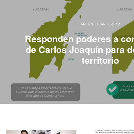
ARTÍCULO ANTERIOR
Responden poderes a con
de Carlos Joaquín para d
territorio