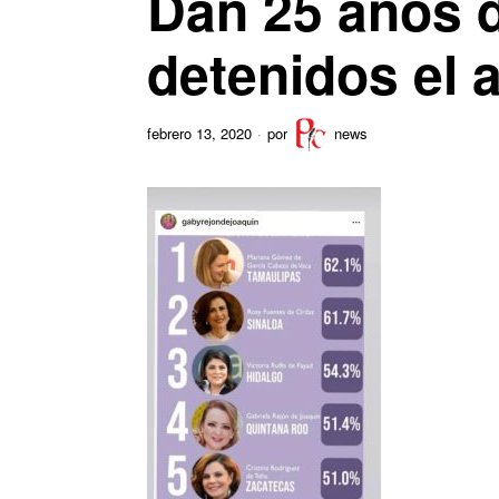
Dan 25 años d
detenidos el 
febrero 13, 2020
por
news