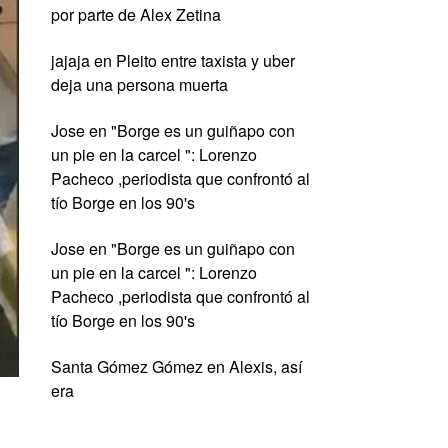
por parte de Alex Zetina
jajaja
en
Pleito entre taxista y uber
deja una persona muerta
Jose
en
"Borge es un guiñapo con
un pie en la carcel ": Lorenzo
Pacheco ,periodista que confrontó al
tío Borge en los 90's
Jose
en
"Borge es un guiñapo con
un pie en la carcel ": Lorenzo
Pacheco ,periodista que confrontó al
tío Borge en los 90's
Santa Gómez Gómez
en
Alexis, así
era