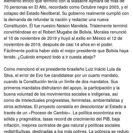
elemento étnico que terminó con la Masacre Aymara de más de
70 personas en El Alto, recordado como Octubre negro 2003, y el
colapso del Estado Neoliberal. Su gobierno realmente cumplió con
la demanda de refundar la nación y redactar una nueva
Constitución. Él fue nuestro Nelson Mandela. Tristemente terminó
convirtiéndose en el Robert Mugabe de Bolivia. Morales renunció
el 10 de noviembre de 2019 y huyó al exilio en México el 12 de
noviembre de 2019, después de casi 14 años en el poder.
Fácilmente podría haber sido el mejor presidente que Bolivia haya
tenido. ¿Cuándo empezó todo a ir cuesta abajo?
Como mencionó el ex presidente brasileño Luiz Inácio Lula da
Silva, el error de Evo fue candidatear por un cuarto mandato,
cuando la Constitución tenía un límite de dos mandatos. Sus
primeros mandatos disfrutaron del apoyo, la participación y la
buena voluntad de los movimientos sociales e indígenas, así
como de intelectuales progresistas, feministas, ambientalistas y
otros activistas. El proyecto consistía en descolonizar al Estado a
través de un «Proceso de Cambio». La política económica era
sólida y pragmática, tasas record de crecimiento del PIB, baja
inflación, mejores contratos de gas natural y políticas sociales
redistributivas, destinadas a los más pobres. La pobreza se redujo