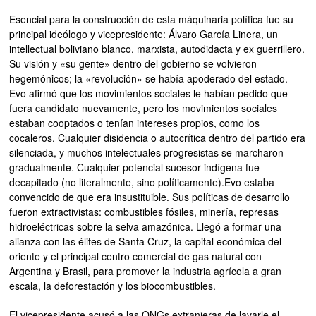
Esencial para la construcción de esta máquinaria política fue su
principal ideólogo y vicepresidente: Álvaro García Linera, un
intellectual boliviano blanco, marxista, autodidacta y ex guerrillero.
Su visión y «su gente» dentro del gobierno se volvieron
hegemónicos; la «revolución» se había apoderado del estado.
Evo afirmó que los movimientos sociales le habían pedido que
fuera candidato nuevamente, pero los movimientos sociales
estaban cooptados o tenían intereses propios, como los
cocaleros. Cualquier disidencia o autocrítica dentro del partido era
silenciada, y muchos intelectuales progresistas se marcharon
gradualmente. Cualquier potencial sucesor indígena fue
decapitado (no literalmente, sino políticamente).Evo estaba
convencido de que era insustituible. Sus políticas de desarrollo
fueron extractivistas: combustibles fósiles, minería, represas
hidroeléctricas sobre la selva amazónica. Llegó a formar una
alianza con las élites de Santa Cruz, la capital económica del
oriente y el principal centro comercial de gas natural con
Argentina y Brasil, para promover la industria agrícola a gran
escala, la deforestación y los biocombustibles.
El vicepresidente acusó a las ONGs extranjeras de lavarle el