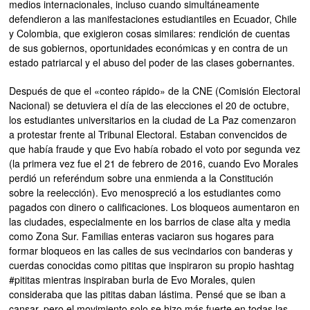
medios internacionales, incluso cuando simultáneamente
defendieron a las manifestaciones estudiantiles en Ecuador, Chile
y Colombia, que exigieron cosas similares: rendición de cuentas
de sus gobiernos, oportunidades económicas y en contra de un
estado patriarcal y el abuso del poder de las clases gobernantes.
Después de que el «conteo rápido» de la CNE (Comisión Electoral
Nacional) se detuviera el día de las elecciones el 20 de octubre,
los estudiantes universitarios en la ciudad de La Paz comenzaron
a protestar frente al Tribunal Electoral. Estaban convencidos de
que había fraude y que Evo había robado el voto por segunda vez
(la primera vez fue el 21 de febrero de 2016, cuando Evo Morales
perdió un referéndum sobre una enmienda a la Constitución
sobre la reelección). Evo menospreció a los estudiantes como
pagados con dinero o calificaciones. Los bloqueos aumentaron en
las ciudades, especialmente en los barrios de clase alta y media
como Zona Sur. Familias enteras vaciaron sus hogares para
formar bloqueos en las calles de sus vecindarios con banderas y
cuerdas conocidas como pititas que inspiraron su propio hashtag
#pititas mientras inspiraban burla de Evo Morales, quien
consideraba que las pititas daban lástima. Pensé que se iban a
cansar, pero el movimiento solo se hizo más fuerte en todas las