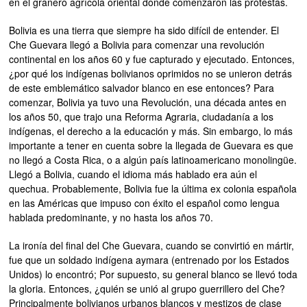
en el granero agrícola oriental donde comenzaron las protestas.
Bolivia es una tierra que siempre ha sido difícil de entender. El
Che Guevara llegó a Bolivia para comenzar una revolución
continental en los años 60 y fue capturado y ejecutado. Entonces,
¿por qué los indígenas bolivianos oprimidos no se unieron detrás
de este emblemático salvador blanco en ese entonces? Para
comenzar, Bolivia ya tuvo una Revolución, una década antes en
los años 50, que trajo una Reforma Agraria, ciudadanía a los
indígenas, el derecho a la educación y más. Sin embargo, lo más
importante a tener en cuenta sobre la llegada de Guevara es que
no llegó a Costa Rica, o a algún país latinoamericano monolingüe.
Llegó a Bolivia, cuando el idioma más hablado era aún el
quechua. Probablemente, Bolivia fue la última ex colonia española
en las Américas que impuso con éxito el español como lengua
hablada predominante, y no hasta los años 70.
La ironía del final del Che Guevara, cuando se convirtió en mártir,
fue que un soldado indígena aymara (entrenado por los Estados
Unidos) lo encontró; Por supuesto, su general blanco se llevó toda
la gloria. Entonces, ¿quién se unió al grupo guerrillero del Che?
Principalmente bolivianos urbanos blancos y mestizos de clase