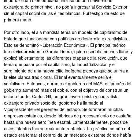
importar cuán bien educada, incluso de una universidad
extranjera de primer nivel, no podía ingresar al Servicio Exterior
sin el capital social de las élites blancas. Fui testigo de esto de
primera mano.
Por otro lado, el ala marxista tenía un modelo de capitalismo de
Estado que funcionaba con políticas de desarrollo extractivistas.
Esto se denominó «Liberación Económica». El principal teórico
fue el vicepresidente García Linera, quien escribió muchos libros y
explicó abiertamente las diferentes etapas de la revolución, que
tenía que pasar por el capitalismo, la industrialización y el
surgimiento de una nueva élite indígena plebeya que se uniría a
la élite blanca tradicional. El final eventualmente sería el
socialismo. Entonces, durante el gobierno del MAS, el tamaño del
gobierno aumentó más del doble, con el objetivo de construir un
estado fuerte. Carlos Gil, un gran inversionista y contratista
extranjero privado socio del gobierno ha llamado al
Vicepresidente «el gerente» del estado. Se formaron muchas
empresas estatales, desde fábricas de procesamiento de castaña
hasta una nueva aerolínea estatal. Lamentablemente, pocos de
estos intentos fueron realmente rentables. La práctica común del
estado era tomar el control de un mercado existente donde había