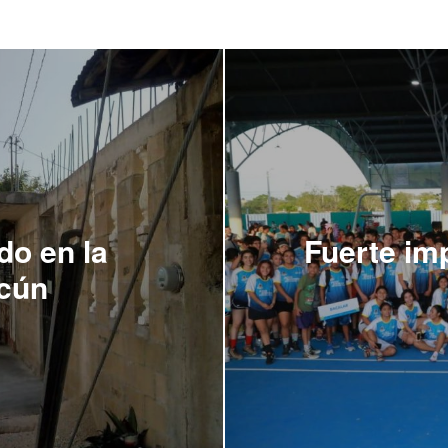
do en la
Fuerte im
cún