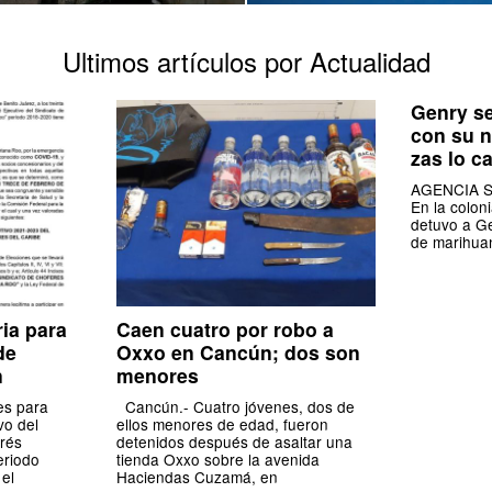
Ultimos artículos por Actualidad
Genry s
con su n
zas lo ca
AGENCIA SI
En la colonia
detuvo a Ge
de marihua
ia para
Caen cuatro por robo a
de
Oxxo en Cancún; dos son
n
menores
es para
Cancún.- Cuatro jóvenes, dos de
vo del
ellos menores de edad, fueron
drés
detenidos después de asaltar una
eriodo
tienda Oxxo sobre la avenida
 el
Haciendas Cuzamá, en