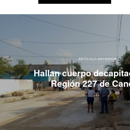
ARTÍCULO ANTERIOR
Hallan cuerpo decapita
Región 227 de Can