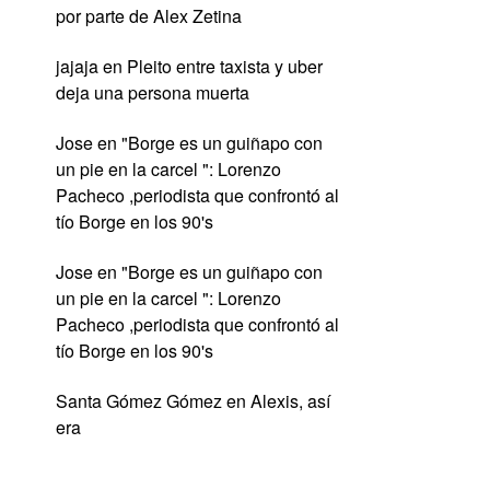
por parte de Alex Zetina
jajaja
en
Pleito entre taxista y uber
deja una persona muerta
Jose
en
"Borge es un guiñapo con
un pie en la carcel ": Lorenzo
Pacheco ,periodista que confrontó al
tío Borge en los 90's
Jose
en
"Borge es un guiñapo con
un pie en la carcel ": Lorenzo
Pacheco ,periodista que confrontó al
tío Borge en los 90's
Santa Gómez Gómez
en
Alexis, así
era