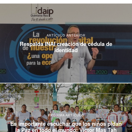
ARTÍCULO ANTERIOR
Respalda INAI creación de cédula de
identidad
PRÓXIMA ARTÍCULO
Es importante escuchar que los niños pidan
la Paz en todo el mundo: Víctor Mas Tah