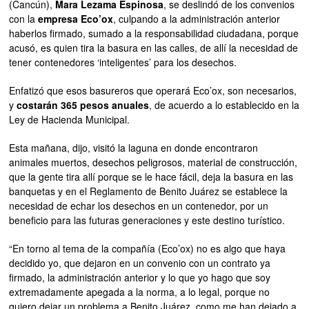
(Cancún),
Mara Lezama Espinosa
, se deslindó de los convenios
con la
empresa Eco’ox
, culpando a la administración anterior
haberlos firmado, sumado a la responsabilidad ciudadana, porque
acusó, es quien tira la basura en las calles, de allí la necesidad de
tener contenedores ‘inteligentes’ para los desechos.
Enfatizó que esos basureros que operará Eco’ox, son necesarios,
y
costarán 365 pesos anuales
, de acuerdo a lo establecido en la
Ley de Hacienda Municipal.
Esta mañana, dijo, visitó la laguna en donde encontraron
animales muertos, desechos peligrosos, material de construcción,
que la gente tira allí porque se le hace fácil, deja la basura en las
banquetas y en el Reglamento de Benito Juárez se establece la
necesidad de echar los desechos en un contenedor, por un
beneficio para las futuras generaciones y este destino turístico.
“En torno al tema de la compañía (Eco’ox) no es algo que haya
decidido yo, que dejaron en un convenio con un contrato ya
firmado, la administración anterior y lo que yo hago que soy
extremadamente apegada a la norma, a lo legal, porque no
quiero dejar un problema a Benito Juárez, como me han dejado a