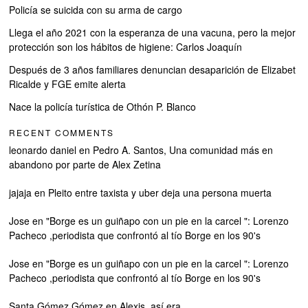
Policía se suicida con su arma de cargo
Llega el año 2021 con la esperanza de una vacuna, pero la mejor
protección son los hábitos de higiene: Carlos Joaquín
Después de 3 años familiares denuncian desaparición de Elizabet
Ricalde y FGE emite alerta
Nace la policía turística de Othón P. Blanco
RECENT COMMENTS
leonardo daniel
en
Pedro A. Santos, Una comunidad más en
abandono por parte de Alex Zetina
jajaja
en
Pleito entre taxista y uber deja una persona muerta
Jose
en
"Borge es un guiñapo con un pie en la carcel ": Lorenzo
Pacheco ,periodista que confrontó al tío Borge en los 90's
Jose
en
"Borge es un guiñapo con un pie en la carcel ": Lorenzo
Pacheco ,periodista que confrontó al tío Borge en los 90's
Santa Gómez Gómez
en
Alexis, así era