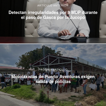
ARTÍCULO ANTERIOR
Detectan irregularidades por 9 MDP durante
el paso de Gasca por la Jucopo
PRÓXIMA ARTÍCULO
Mototaxistas de Puerto Aventuras exigen
salida de policías