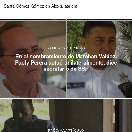
Santa Gómez Gómez
en
Alexis, así era
ARTÍCULO ANTERIOR
En el nombramiento de Marchan Valdez,
Paoly Perera actuó unilateralmente, dice
secretario de SSP
PRÓXIMA ARTÍCULO