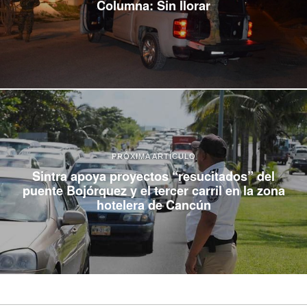
Columna: Sin llorar
PRÓXIMA ARTÍCULO
Sintra apoya proyectos “resucitados” del
puente Bojórquez y el tercer carril en la zona
hotelera de Cancún