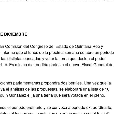
DE DICIEMBRE
Gran Comisión del Congreso del Estado de Quintana Roo y
 informó que el lunes de la próxima semana se abre un periodo
 las distintas bancadas y votar la terna que decida el poder
mbre. Es mismo día rendiría protesta el nuevo Fiscal General de
cciones parlamentarias propondrá dos perfiles. Una vez que la
 el análisis de las propuestas, se elaborará una lista de 10
uín González elija una terna que será votada en el pleno.
os el periodo ordinario y se convoca a periodo extraordinario,
luiría el jueves con la votación de quien vaya a ser el Fiscal”,