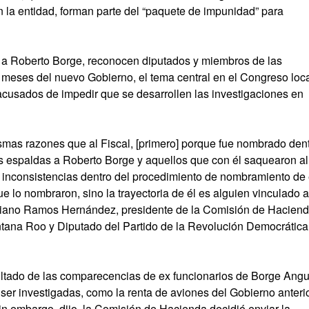
n la entidad, forman parte del “paquete de impunidad” para
ó a Roberto Borge, reconocen diputados y miembros de las
s meses del nuevo Gobierno, el tema central en el Congreso loc
, acusados de impedir que se desarrollen las investigaciones en
smas razones que al Fiscal, [primero] porque fue nombrado den
s espaldas a Roberto Borge y aquellos que con él saquearon al
nconsistencias dentro del procedimiento de nombramiento de 
que lo nombraron, sino la trayectoria de él es alguien vinculado a
iliano Ramos Hernández, presidente de la Comisión de Haciend
tana Roo y Diputado del Partido de la Revolución Democrática
ado de las comparecencias de ex funcionarios de Borge Angu
ser investigadas, como la renta de aviones del Gobierno anteri
in embargo, dijo, la Comisión de Hacienda decidió enviar la