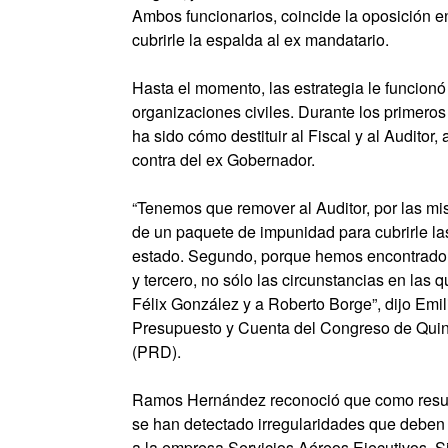
Ambos funcionarios, coincide la oposición e
cubrirle la espalda al ex mandatario.
Hasta el momento, las estrategia le funcion
organizaciones civiles. Durante los primero
ha sido cómo destituir al Fiscal y al Auditor
contra del ex Gobernador.
“Tenemos que remover al Auditor, por las mi
de un paquete de impunidad para cubrirle la
estado. Segundo, porque hemos encontrado i
y tercero, no sólo las circunstancias en las 
Félix González y a Roberto Borge”, dijo Em
Presupuesto y Cuenta del Congreso de Quin
(PRD).
Ramos Hernández reconoció que como result
se han detectado irregularidades que deben 
a la empresa Servicios Aéreos Ejecutivos. S