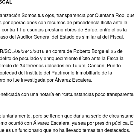
ISCAL
ganización Somos tus ojos, transparencia por Quintana Roo, qu
por operaciones con recursos de procedencia ilícita ante la
contra 11 presuntos prestanombres de Borge, entre ellos la
o del Auditor General del Estado es similar al del Fiscal.
R/SOL/09/3943/2016 en contra de Roberto Borge el 25 de
 delito de peculado y enriquecimiento ilícito ante la Fiscalía
precio de 34 terrenos ubicados en Tulum, Cancún, Puerto
iedad del Instituto del Patrimonio Inmobiliario de la
ro no fue investigada por Álvarez Escalera.
beneficiada con una notaría en “circunstancias poco transparente
oluntariamente, pero se tienen que dar una serie de circunstanc
omo ocurrió con Álvarez Escalera, ya sea por presión pública. E
ue es un funcionario que no ha llevado temas tan destacados.