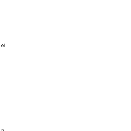
 el
as