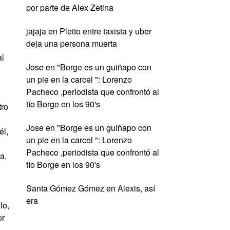
por parte de Alex Zetina
jajaja
en
Pleito entre taxista y uber
deja una persona muerta
al
Jose
en
"Borge es un guiñapo con
un pie en la carcel ": Lorenzo
Pacheco ,periodista que confrontó al
tío Borge en los 90's
tro
Jose
en
"Borge es un guiñapo con
él,
un pie en la carcel ": Lorenzo
Pacheco ,periodista que confrontó al
a,
tío Borge en los 90's
Santa Gómez Gómez
en
Alexis, así
era
lo,
or