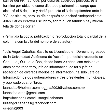
salirse del PRI, aunque, por oscuros acuerdos políticos, éste
terminó por ubicarlo como diputado plurinominal, cargo que
alcanzó el 5 de junio y rindió protesta el 3 de septiembre ante la
XV Legislatura, pero un día después se declaró “independiente”:
Juan Carlos Pereyra Escudero, sobre quien también hay mucha
tela de dónde cortar.
(Permitida la copia, publicación o reproducción total o parcial de la
columna con la cita del nombre de su autor)
*Luis Angel Cabañas Basulto es Licenciado en Derecho egresado
de la Universidad Autónoma de Yucatán, periodista residente en
Chetumal, Quintana Roo, desde hace 29 años, con más de 39
años como reportero, jefe de información, editor y jefe de
redacción de diversos medios de información, ha sido Jefe de
Información de dos gobernadores y tres presidentes municipales,
y publicado cuatro libros.
luancaba@hotmail.com leg_na2003@yahoo.com.mx
luancaba.qroo@gmail.com
http://facebook.com/luisangel.cabanas
luisangel.cabanas@facebook.com
@legna2003