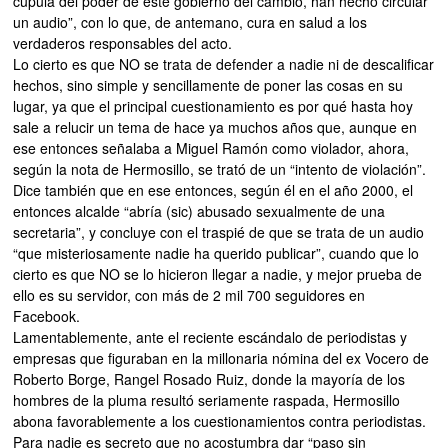
cúpula del poder de este gobierno del cambio, han hecho circular
un audio”, con lo que, de antemano, cura en salud a los
verdaderos responsables del acto.
Lo cierto es que NO se trata de defender a nadie ni de descalificar
hechos, sino simple y sencillamente de poner las cosas en su
lugar, ya que el principal cuestionamiento es por qué hasta hoy
sale a relucir un tema de hace ya muchos años que, aunque en
ese entonces señalaba a Miguel Ramón como violador, ahora,
según la nota de Hermosillo, se trató de un “intento de violación”.
Dice también que en ese entonces, según él en el año 2000, el
entonces alcalde “abría (sic) abusado sexualmente de una
secretaria”, y concluye con el traspié de que se trata de un audio
“que misteriosamente nadie ha querido publicar”, cuando que lo
cierto es que NO se lo hicieron llegar a nadie, y mejor prueba de
ello es su servidor, con más de 2 mil 700 seguidores en
Facebook.
Lamentablemente, ante el reciente escándalo de periodistas y
empresas que figuraban en la millonaria nómina del ex Vocero de
Roberto Borge, Rangel Rosado Ruiz, donde la mayoría de los
hombres de la pluma resultó seriamente raspada, Hermosillo
abona favorablemente a los cuestionamientos contra periodistas.
Para nadie es secreto que no acostumbra dar “paso sin