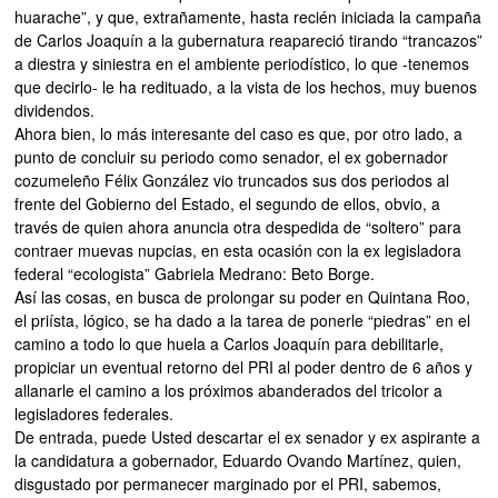
huarache”, y que, extrañamente, hasta recién iniciada la campaña
de Carlos Joaquín a la gubernatura reapareció tirando “trancazos”
a diestra y siniestra en el ambiente periodístico, lo que -tenemos
que decirlo- le ha redituado, a la vista de los hechos, muy buenos
dividendos.
Ahora bien, lo más interesante del caso es que, por otro lado, a
punto de concluir su periodo como senador, el ex gobernador
cozumeleño Félix González vio truncados sus dos periodos al
frente del Gobierno del Estado, el segundo de ellos, obvio, a
través de quien ahora anuncia otra despedida de “soltero” para
contraer muevas nupcias, en esta ocasión con la ex legisladora
federal “ecologista” Gabriela Medrano: Beto Borge.
Así las cosas, en busca de prolongar su poder en Quintana Roo,
el priísta, lógico, se ha dado a la tarea de ponerle “piedras” en el
camino a todo lo que huela a Carlos Joaquín para debilitarle,
propiciar un eventual retorno del PRI al poder dentro de 6 años y
allanarle el camino a los próximos abanderados del tricolor a
legisladores federales.
De entrada, puede Usted descartar el ex senador y ex aspirante a
la candidatura a gobernador, Eduardo Ovando Martínez, quien,
disgustado por permanecer marginado por el PRI, sabemos,