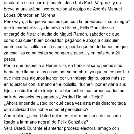
emulará a su ex correligionario, José Luis Pech Várguez, y en
breve anunciará su incorporación al equipo de Andrés Manuel
López Obrador, en Morena.
Pero vaya, a lo que vamos es que, con la tenebrosa “mano negra”
que le caracteriza -ya lo adivinó Usted-, Félix González se
encargó de filtrar el audio de Miguel Ramón, sabedor de que,
como cualquier buen boxeador, pegándole abajo a cualquier
contrincante, solita cae la cabeza, por lo que no dudamos en que
zancadillas como éstas se pongan a peso…y en más de a 20
pesos.
Por lo que respecta a Hermosillo, en honor al sano periodismo,
había que llamar a las cosas por su nombre, ya que no es posible
que mientras algunos luchen por un trabajo digno, otros más se
enriquezcan con la mano en el bolsillo, “luchen” por enviar a sus
hijos a estudiar al extranjero, o bien estén más preocupados por
salir de vacaciones pagadas ¿Verdad Román Trejo?
¿Ahora entiende Usted por qué cada vez está más descreditada
una actividad tan noble como el periodismo?
Ahora bien, ¿sabe Usted quién es el otro emisario del pasado
ligado a la “mano negra” de Félix González?
Verá Usted. Durante el anterior proceso electoral amagó con