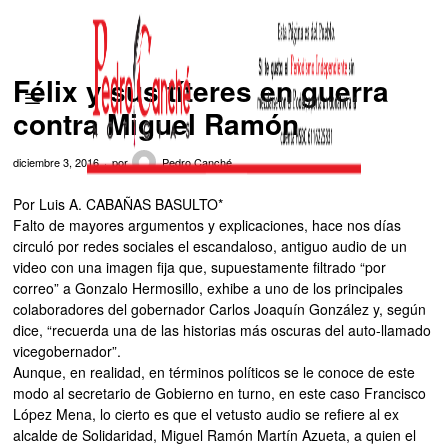
Félix y sus títeres en guerra
contra Miguel Ramón
diciembre 3, 2016
por
Pedro Canché
Por Luis A. CABAÑAS BASULTO*
Falto de mayores argumentos y explicaciones, hace nos días
circuló por redes sociales el escandaloso, antiguo audio de un
video con una imagen fija que, supuestamente filtrado “por
correo” a Gonzalo Hermosillo, exhibe a uno de los principales
colaboradores del gobernador Carlos Joaquín González y, según
dice, “recuerda una de las historias más oscuras del auto-llamado
vicegobernador”.
Aunque, en realidad, en términos políticos se le conoce de este
modo al secretario de Gobierno en turno, en este caso Francisco
López Mena, lo cierto es que el vetusto audio se refiere al ex
alcalde de Solidaridad, Miguel Ramón Martín Azueta, a quien el