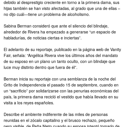
debido al desprestigio creciente en torno a la primera dama, sus
hijas también se han visto afectadas, al grado que una de ellas –
no dijo cuál—tiene un problema de alcoholismo.
Sabina Berman consideró que ante el silencio del blindaje,
alrededor de Rivera ha empezado a generarse “un espacio de
habladurías, de noticias ciertas e inciertas”.
El adelanto de su reportaje, publicado en la página web de Vanity
Fair, señala: “Angélica Rivera vive los últimos años del mandato
de su esposo en un plano un tanto oculto, con un blindaje que
luce muy distinto dentro que fuera de él”.
Berman inicia su reportaje con una semblanza de la noche del
Grito de Independencia el pasado 15 de septiembre, cuando en
un “sacrificio” por solidarizarse con las penurias económicas del
país, la primera dama recicló el vestido que había llevado en su
visita a los reyes españoles.
Describe el ambiente indiferente de las miles de personas
reunidas en el zócalo capitalino y el brusco rechazo, pequeño
pero visible, de Peña Nieto cuando su esposa intentó tomarlo de